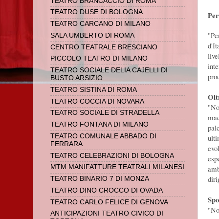
TEATRO BRANCACCIO DI ROMA
TEATRO DUSE DI BOLOGNA
Per
TEATRO CARCANO DI MILANO
"Pe
SALA UMBERTO DI ROMA
d'I
CENTRO TEATRALE BRESCIANO
live
PICCOLO TEATRO DI MILANO
inte
TEATRO SOCIALE DELIA CAJELLI DI
pro
BUSTO ARSIZIO
TEATRO SISTINA DI ROMA
Olt
TEATRO COCCIA DI NOVARA
"No
TEATRO SOCIALE DI STRADELLA
mac
TEATRO FONTANA DI MILANO
pal
TEATRO COMUNALE ABBADO DI
ult
FERRARA
evo
TEATRO CELEBRAZIONI DI BOLOGNA
esp
MTM MANIFATTURE TEATRALI MILANESI
amb
diri
TEATRO BINARIO 7 DI MONZA
TEATRO DINO CROCCO DI OVADA
Spo
TEATRO CARLO FELICE DI GENOVA
"No
ANTICIPAZIONI TEATRO CIVICO DI