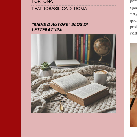
per
TORTONA
spa
TEATROBASILICA DI ROMA
ver
quel
"RIGHE D'AUTORE" BLOG DI
pro
LETTERATURA
cos