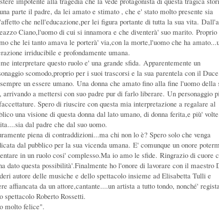
stere impotente alla tragedia che la vede protagonista di questa tragica stor
una parte il padre, da lei amato e stimato , che e' stato molto presente sia
'affetto che nell'educazione,per lei figura portante di tutta la sua vita.
Dall'a
eazzo Ciano,l'uomo di cui si innamora e che diventerà' suo marito.
Proprio
omo che lei tanto amava le porterà' via,con la morte,l'uomo che ha amato...
erazione irriducibile e profondamente umana.
 me interpretare questo ruolo e' una grande sfida.
Apparentemente un
sonaggio scomodo,proprio per i suoi trascorsi e la sua parentela con il Duc
 sempre un essere umano.
Una donna che amato fino alla fine l'uomo della 
a, arrivando a mettersi con suo padre pur di farlo liberare.
Un personaggio p
sfaccettature. Spero di riuscire con questa mia interpretazione a regalare al
blico una visione di questa donna dal lato umano, di donna ferita,e più' volte
dita....sia dal padre che dal suo uomo.
uramente piena di contraddizioni...ma chi non lo è? Spero solo che venga
dicata dal pubblico per la sua vicenda umana.
E' comunque un onore poterm
entare in un ruolo cosi' complesso.Ma io amo le sfide.
Ringrazio di cuore c
ha dato questa possibilità'.Finalmente ho l'onore di lavorare con il maestro 
deri autore delle musiche e dello spettacolo insieme ad Elisabetta Tulli e
re affiancata da un attore,cantante....un artista a tutto tondo, nonché' regist
lo spettacolo Roberto Rossetti.
o molto felice".