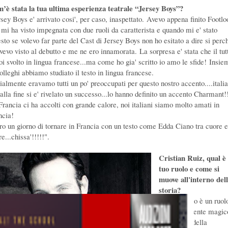
’è stata la tua ultima esperienza teatrale “Jersey Boys”?
rsey Boys e' arrivato cosi', per caso, inaspettato.
Avevo appena finito Footlo
 mi ha visto impegnata con due ruoli da caratterista e quando mi e' stato
sto se volevo far parte del Cast di Jersey Boys non ho esitato a dire si perc
avevo visto al debutto e me ne ero innamorata.
La sorpresa e' stata che il tut
poi svolto in lingua francese...ma come ho gia' scritto io amo le sfide!
Insie
olleghi abbiamo studiato il testo in lingua francese.
zialmente eravamo tutti un po' preoccupati per questo nostro accento....itali
alla fine si e' rivelato un successo...lo hanno definito un accento Charmant!!
Francia ci ha accolti con grande calore, noi italiani siamo molto amati in
ncia!
ro un giorno di tornare in Francia con un testo come Edda Ciano tra cuore e
e...chissa'!!!!!".
Cristian Ruiz, qual è 
tuo ruolo e come si
muove all'interno del
storia?
"Il mio ruolo è un ruol
incredibilmente magic
il cantante della