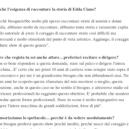
ché l’esigenza di raccontare la storia di Edda Ciano?
rchè bisognerebbe molto più spesso raccontare storie di uomini e donne
talia, abbiamo molto da raccontare, abbiamo tanta storia e raramente capita
llo autoriale di avere il coraggio di raccontare storie così difficili ma
ressanti e molto stimolanti dal punto di vista artistico. Aggiungo, il coraggio
durre show di questo genere".
re che regista tu sei anche attore…preferisci recitare o dirigere?
n so bene rispondere a questa domanda, stare sul palco o dirigere l'intera
china...E' certo che nei primi 10 anni di carriera sono sempre stato sopra il
coscenico e per me è un grandissimo bisogno che non abbandonerò mai. Ne
imi anni ho scoperto questa sfumatura del mio mestiere o meglio, questa
luzione, anche in questo caso ne ho sentito il bisogno, e attraverso studio ed
erienze professionali ho raggiunto questo obiettivo. E' probabile che manter
edue queste forme professionali. Stare in scena è molto impegnativo ma
gere l'intera macchina da grandi soddisfazioni, forse di più".
nsorizziamo lo spettacolo….perché è da vedere assolutamente?
n bisogna perdersi questo show perché inedito, perché nasce dal coraggio e