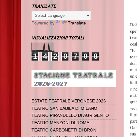
TRANSLATE
Powered by
Translate
Rob
spe
tra
VISUALIZZAZIONI TOTALI
cos
"E' 
1
4
2
0
7
0
8
tea
don
met
un e
ita
e n
è s
qui
ESTATE TEATRALE VERONESE 2026
vici
TEATRO SAN BABILA DI MILANO
il 
TEATRO PIRANDELLO DI AGRIGENTO
part
TEATRO MANZONI DI ROMA
Gal
TEATRO CARBONETTI DI BRONI
sua