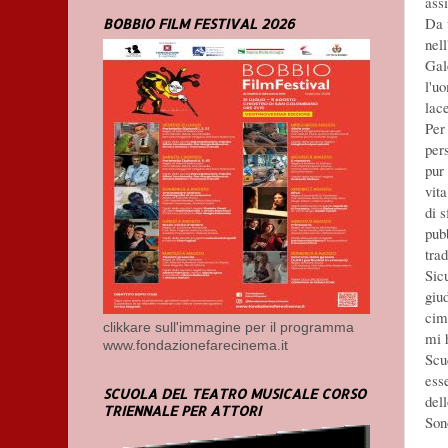
assi
Da 
BOBBIO FILM FESTIVAL 2026
nell
Gal
l'u
lac
Per
per
pur
vit
di 
pub
tra
Sic
giu
cim
clikkare sull'immagine per il programma
mi 
www.fondazionefarecinema.it
Scu
esse
SCUOLA DEL TEATRO MUSICALE CORSO
del
TRIENNALE PER ATTORI
Son