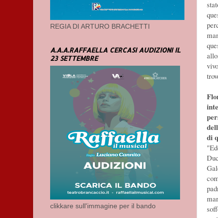
sta
ques
per
REGIA DI ARTURO BRACHETTI
mang
que
A.A.A.RAFFAELLA CERCASI AUDIZIONI IL
all
23 SETTEMBRE
viv
trov
Flo
int
per
del
di 
"Ed
Duc
Gal
com
padr
mar
clikkare sull'immagine per il bando
soff