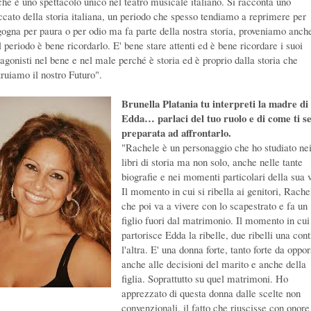
ché è uno spettacolo unico nel teatro musicale italiano. Si racconta uno
ccato della storia italiana, un periodo che spesso tendiamo a reprimere per
gogna per paura o per odio ma fa parte della nostra storia, proveniamo anch
 periodo è bene ricordarlo. E' bene stare attenti ed è bene ricordare i suoi
tagonisti nel bene e nel male perché è storia ed è proprio dalla storia che
truiamo il nostro Futuro".
Brunella Platania tu interpreti la madre di
Edda… parlaci del tuo ruolo e di come ti se
preparata ad affrontarlo.
"Rachele è un personaggio che ho studiato ne
libri di storia ma non solo, anche nelle tante
biografie e nei momenti particolari della sua v
Il momento in cui si ribella ai genitori, Rache
che poi va a vivere con lo scapestrato e fa un
figlio fuori dal matrimonio. Il momento in cui
partorisce Edda la ribelle, due ribelli una cont
l'altra. E' una donna forte, tanto forte da oppor
anche alle decisioni del marito e anche della
figlia. Soprattutto su quel matrimoni. Ho
apprezzato di questa donna dalle scelte non
convenzionali, il fatto che riuscisse con onore