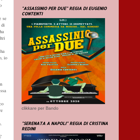
o
"ASSASSINIO PER DUE" REGIA DI EUGENIO
CONTENTI
e se
 di
 ha
tri
 ha
o, io
in
essa
co
clikkare per Bando
re
,
"SERENATA A NAPOLI" REGIA DI CRISTINA
REDINI
E'