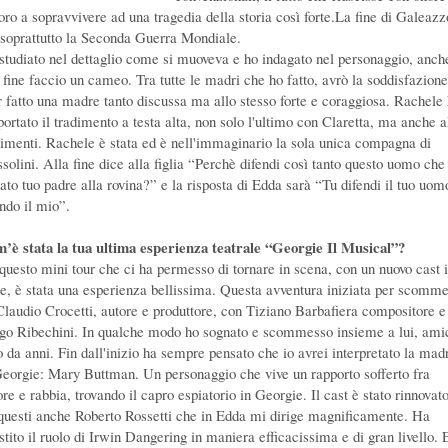
oro a sopravvivere ad una tragedia della storia così forte.La fine di Galeazz
soprattutto la Seconda Guerra Mondiale.
studiato nel dettaglio come si muoveva e ho indagato nel personaggio, anch
a fine faccio un cameo. Tra tutte le madri che ho fatto, avrò la soddisfazione
r fatto una madre tanto discussa ma allo stesso forte e coraggiosa. Rachele
ortato il tradimento a testa alta, non solo l'ultimo con Claretta, ma anche al
dimenti. Rachele è stata ed è nell'immaginario la sola unica compagna di
solini. Alla fine dice alla figlia “Perchè difendi così tanto questo uomo che
ato tuo padre alla rovina?” e la risposta di Edda sarà “Tu difendi il tuo uom
endo il mio”.
’è stata la tua ultima esperienza teatrale “Georgie Il Musical”?
 questo mini tour che ci ha permesso di tornare in scena, con un nuovo cast 
te, è stata una esperienza bellissima. Questa avventura iniziata per scomm
Claudio Crocetti, autore e produttore, con Tiziano Barbafiera compositore e
go Ribechini. In qualche modo ho sognato e scommesso insieme a lui, ami
o da anni. Fin dall'inizio ha sempre pensato che io avrei interpretato la mad
Georgie: Mary Buttman. Un personaggio che vive un rapporto sofferto fra
e e rabbia, trovando il capro espiatorio in Georgie. Il cast è stato rinnovato
 questi anche Roberto Rossetti che in Edda mi dirige magnificamente. Ha
stito il ruolo di Irwin Dangering in maniera efficacissima e di gran livello. 