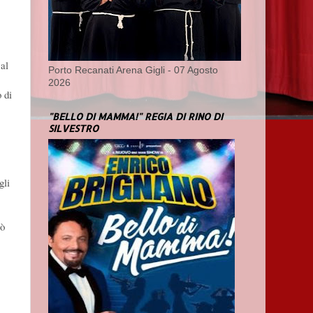
 al
Porto Recanati Arena Gigli - 07 Agosto
2026
 di
"BELLO DI MAMMA!" REGIA DI RINO DI
SILVESTRO
gli
rò