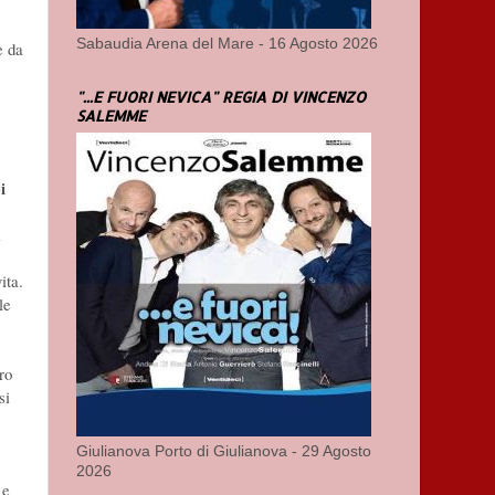
Sabaudia Arena del Mare - 16 Agosto 2026
e da
"...E FUORI NEVICA" REGIA DI VINCENZO
SALEMME
i
i
ita.
le
ro
si
Giulianova Porto di Giulianova - 29 Agosto
2026
 e