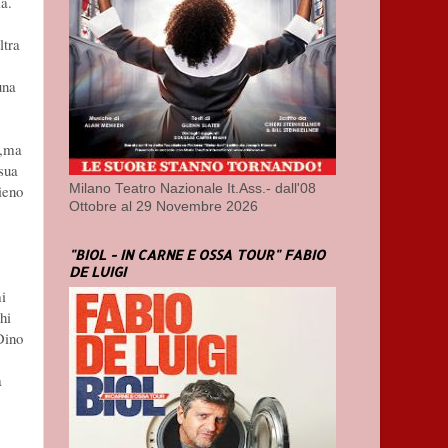
ia.
ltra
una
e,ma
sua
ieno
Milano Teatro Nazionale It.Ass.- dall'08
Ottobre al 29 Novembre 2026
"BIOL - IN CARNE E OSSA TOUR" FABIO
DE LUIGI
i
hi
Dino
a