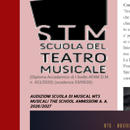
Com
"Je
che
chie
lo 
e' 
ai c
Ini
ma 
La 
Fra
Spe
cuor
(Diploma Accademico di I livello AFAM D.M.
n. 421/2020) (scadenza 03/09/26)
AUDIZIONI SCUOLA DI MUSICAL MTS
MUSICAL! THE SCHOOL AMMISSIONI A. A.
2026/2027