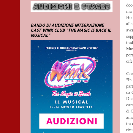
dec
ma 
Ho 
all
BANDO DI AUDIZIONE INTEGRAZIONE
ave
CAST WINX CLUB "THE MAGIC IS BACK IL
MUSICAL"
sopp
tra
Mus
port
dif
Com
"In
par
da 
Die
car
di 
amor
tra
rive