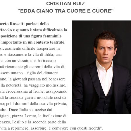
CRISTIAN RUIZ
"EDDA CIANO TRA CUORE E CUORE"
erto Rossetti parlaci dello
ttacolo e quanto è stata difficoltosa la
sposizione di una figura femminile
ì importante in un contesto teatrale.
sicuramente difficile trasportare in
tro e riassumere la vita di Edda, una
na con un vissuto che ha toccato
aforicamente gli estremi della vita di
ssere umano... figlia del dittatore
liano, la gioventù passata nel benessere
ella notorietà, ha viaggiato moltissimo,
tata crocerossina al fronte, assaporando
ndi la seconda guerra mondiale così da
no; poi i drammi della sua vita privata,
padre, Duce Italiano, ucciso dai
igiani, piazza Loreto, la fucilazione di
eazzo, l'esilio e la seconda parte della
 vita a reprimere, assorbire, e convivere con questi ricordi".