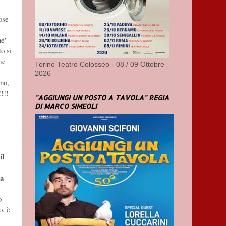
ose
hé'
to si
me
Torino Teatro Colosseo - 08 / 09 Ottobre
2026
ano,
!!!
"AGGIUNGI UN POSTO A TAVOLA" REGIA
DI MARCO SIMEOLI
il
la
o
o, è