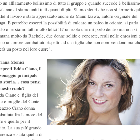
to un affiatamento bellissimo di tutto il gruppo e quando succede è bellissim
t'anno ci siamo uniti tutti quanti di più. Siamo sicuri che non si fermerà qui
chè il lavoro è stato apprezzato anche da Mann Izawa, autore originale del
a. E potrebbe esserci la possibilità di calcare un palco in oriente, si parla 
sto e ne siamo tutti molto felici! E' un ruolo che mi porto dentro ma non si
ontana molto da Rachele, due donne solide e concrete, reali nelle emozioni 
ono un amore combattuto rispetto ad una figlia che non comprendono ma ch
erà un posto nel loro cuore".
riana Monici
erpreti Edda Ciano, il
sonaggio principale
la storia….cosa pensi
questo ruolo?
da Ciano e' figlia del
e e moglie del Conte
eazzo Ciano donna
battuta fra l'amore del
e e quello per il
ito. La sua più' grande
erenza e'stata quella di