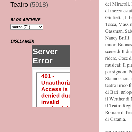
dei Miracoli,
Teatro
(5918)
di mezza esta
Giulietta, Il 
BLOG ARCHIVE
Tosca, Massim
Gassman, Sabri
Nancy Brilli,
DISCLAIMER
muor; Buonase
scene di Il di
ridere, Cose d
musical: Il pia
per signora, 
Stanno suonand
teatro lirico 
di Bari, un’o
il Werther di 
il Teatro Regi
Roma e il Tea
di Catania.