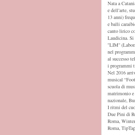
Nata a Catani
e dell'arte, st
13 anni) frequ
e balli caraib
canto lirico c
Laudicina. Si
''LIM'' (Labo
nel programma 
al successo te
i programmi tv
Nel 2016 arriv
musical “Foot
scuola di mus
matrimonio e 
nazionale, Bu
I ritmi del cu
Due Pini di R
Roma, Winterv
Roma, TipTap 