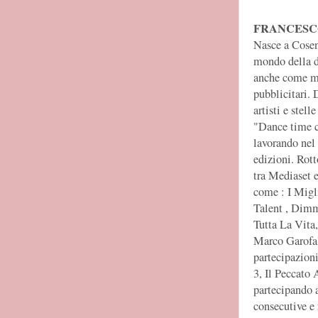
FRANCESC
Nasce a Cosen
mondo della da
anche come mo
pubblicitari.
artisti e stel
"Dance time c
lavorando nel 
edizioni. Rott
tra Mediaset e
come : I Migl
Talent , Dimm
Tutta La Vita
Marco Garofal
partecipazion
3, Il Peccato
partecipando a
consecutive e