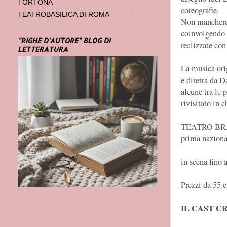
TORTONA
coreografie.
TEATROBASILICA DI ROMA
Non mancherann
coinvolgendo t
"RIGHE D'AUTORE" BLOG DI
realizzate con
LETTERATURA
La musica ori
e diretta da 
alcune tra le
rivisitato in c
TEATRO BR
prima nazion
in scena fino
Prezzi da 55 e
IL CAST C