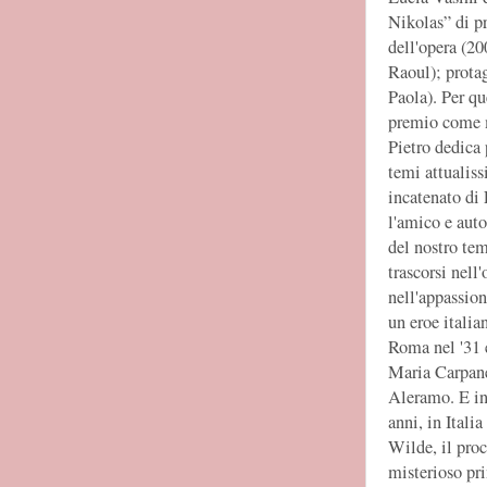
Nikolas” di p
dell'opera (20
Raoul); protag
Paola). Per qu
premio come m
Pietro dedica 
temi attualis
incatenato di
l'amico e auto
del nostro te
trascorsi nell
nell'appassion
un eroe italia
Roma nel '31 
Maria Carpane
Aleramo. E inf
anni, in Itali
Wilde, il proc
misterioso pri