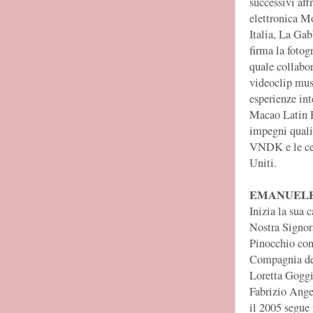
successivi aff
elettronica M
Italia, La Gab
firma la fotog
quale collabor
videoclip musi
esperienze int
Macao Latin P
impegni quali 
VNDK e le cel
Uniti.
EMANUELE
Inizia la sua 
Nostra Signora
Pinocchio con
Compagnia del
Loretta Goggi
Fabrizio Angel
il 2005 segue 