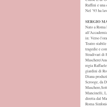
Ruffini e una 
Nel ’93 ha lav
SERGIO M
Nato a Roma ha
all’Accademia
in: Verso l'or
Teatro stabile
tragedie e co
Stradivari di
Maschere/Audi
regia Raffael
giardini di R
Diana produzi
Scrooge, da D
Maschere,Sott
Mancinelli, L
diretta dal M
Roma Sinfoniet