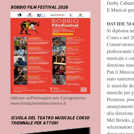
Derby Cabaret
BOBBIO FILM FESTIVAL 2026
Il Musical pe
DAVIDE M
Si diploma ne
Como e nel 20
Conservatorio 
professionale 
musicale e com
direzione musi
Pan il Musica
stato tastieri
le musiche de
musiche per g
clikkare sull'immagine per il programma
Promessi, pro
www.fondazionefarecinema.it
arrangiamenti 
alla direzione
SCUOLA DEL TEATRO MUSICALE CORSO
Mel Brooks, p
TRIENNALE PER ATTORI
selezionatore 
direzione musi