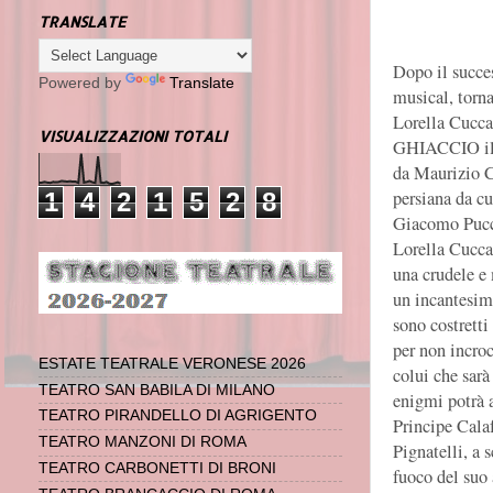
TRANSLATE
Dopo il succ
Powered by
Translate
musical, torn
Lorella Cucc
VISUALIZZAZIONI TOTALI
GHIACCIO il m
da Maurizio C
persiana da cu
1
4
2
1
5
2
8
Giacomo Pucc
Lorella Cuccar
una crudele e 
un incantesim
sono costrett
per non incroc
ESTATE TEATRALE VERONESE 2026
colui che sarà 
TEATRO SAN BABILA DI MILANO
enigmi potrà a
TEATRO PIRANDELLO DI AGRIGENTO
Principe Calaf
TEATRO MANZONI DI ROMA
Pignatelli, a s
TEATRO CARBONETTI DI BRONI
fuoco del suo