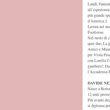
Landi, Fantast
all’esperienza
più grande spe
d’America 2.
Lavora nei mu
Footloose.
Nel ruolo di c
quei due, La pi
Amici e Music
per Viola Pro
con Lorella Cu
gambero?. Dal
l’Accademia P.
DAVIDE N
Nasce a Roma i
12 anni press
Più avanti dec
si diploma pre