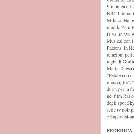
Sinfonica e L
BBC Internatio
Milano. Ha re
mondo Zard Pro
Diva, in We w
Musical con la
Parsons, in H
relazioni peri
regia di Giuli
Maria Teresa 
“Estate con n
meraviglie”, “
due”, per la f
nel film Rai c
degli spot Sk
serie tv noir
e Supervisione
FEDERICA