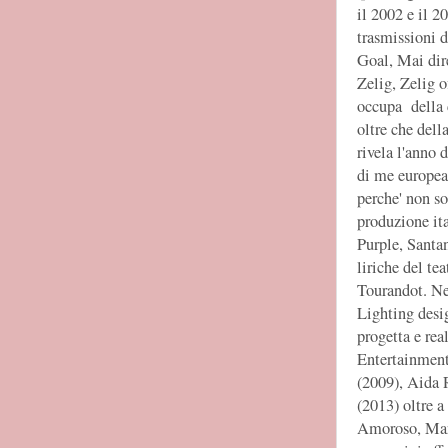
il 2002 e il 2
trasmissioni 
Goal, Mai dire
Zelig, Zelig o
occupa della 
oltre che del
rivela l'anno 
di me europea
perche' non so
produzione ita
Purple, Santa
liriche del t
Tourandot. Nel
Lighting desi
progetta e rea
Entertainment
(2009), Aida 
(2013) oltre a
Amoroso, Mar