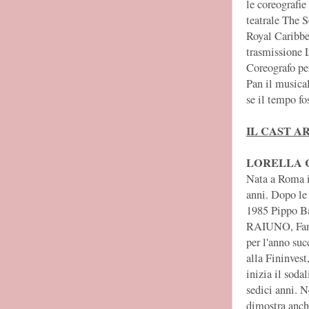
le coreografie
teatrale The S
Royal Caribbea
trasmissione 
Coreografo pe
Pan il musica
se il tempo f
IL CAST A
LORELLA 
Nata a Roma il
anni. Dopo le
1985 Pippo Bau
RAIUNO, Fanta
per l'anno su
alla Fininves
inizia il soda
sedici anni. 
dimostra anch