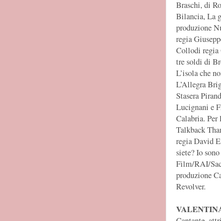
Braschi, di R
Bilancia, La g
produzione Nu
regia Giusepp
Collodi regia
tre soldi di 
L’isola che n
L’Allegra Bri
Stasera Pirand
Lucignani e F
Calabria. Per 
Talkback Tham
regia David E
siete? Io son
Film/RAI/Saci
produzione Ca
Revolver.
VALENTIN
Cantante, attr