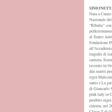
SIMONETT
Nata a Cuneo n
Nazionale del
“Ribalte” con
perfezionament
al Teatro Ant
Fondazione IN
all’Accademia 
tragedie di te
carriera, Sist
lavorato in Or
due mariti pe
regia Malcom 
santo e La ga
di Giancarlo 
pink lady in G
proibito regia
cinema, nel 2
Classe Z di G