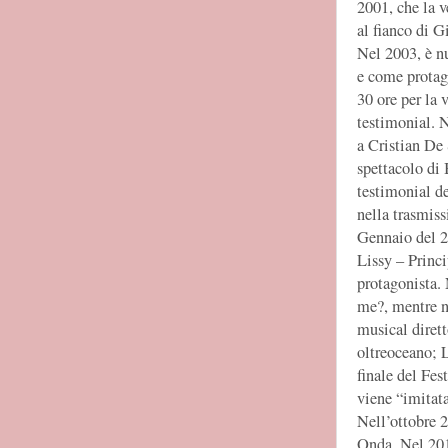
2001, che la v
al fianco di 
Nel 2003, è 
e come protag
30 ore per la 
testimonial. N
a Cristian De 
spettacolo di
testimonial d
nella trasmiss
Gennaio del 2
Lissy – Princi
protagonista.
me?, mentre ne
musical diret
oltreoceano; L
finale del Fes
viene “imitat
Nell’ottobre 2
Onda. Nel 201