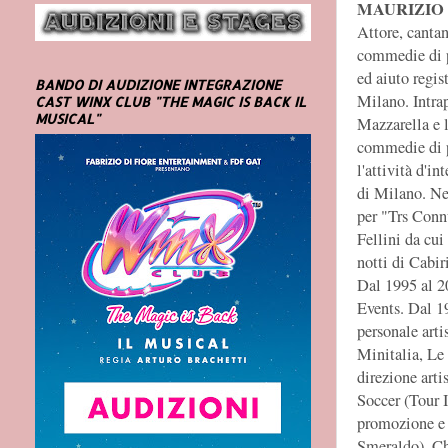
MAURIZIO
Attore, cantan
commedie di pr
ed aiuto regi
BANDO DI AUDIZIONE INTEGRAZIONE
Milano. Intrap
CAST WINX CLUB "THE MAGIC IS BACK IL
MUSICAL"
Mazzarella e l
commedie di pr
l'attività d'i
di Milano. Ne
per "Trs Conn
Fellini da cui
notti di Cabir
Dal 1995 al 20
Events. Dal 1
personale arti
Minitalia, Le
direzione arti
Soccer (Tour I
promozione e r
Smeraldo), Ch