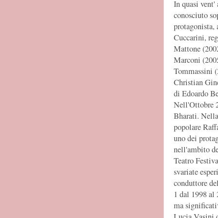
In quasi vent' 
conosciuto sop
protagonista, 
Cuccarini, re
Mattone (2002
Marconi (2005/
Tommassini (2
Christian Gine
di Edoardo Be
Nell'Ottobre 2
Bharati. Nella
popolare Raff
uno dei protag
nell'ambito de
Teatro Festival
svariate esper
conduttore de
1 dal 1998 al
ma significat
Lucia Vasini 