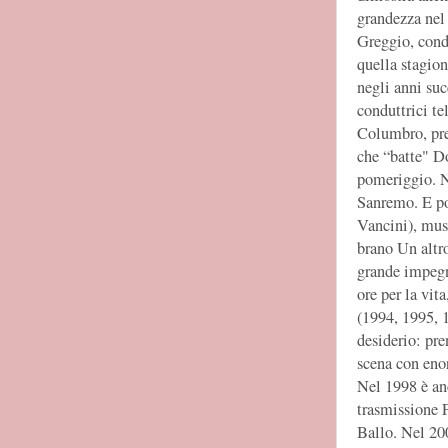
grandezza nel 
Greggio, cond
quella stagio
negli anni succ
conduttrici te
Columbro, pre
che “batte" D
pomeriggio. N
Sanremo. E poi
Vancini), mus
brano Un altro
grande impegn
ore per la vita
(1994, 1995, 
desiderio: pre
scena con eno
Nel 1998 è an
trasmissione 
Ballo. Nel 200