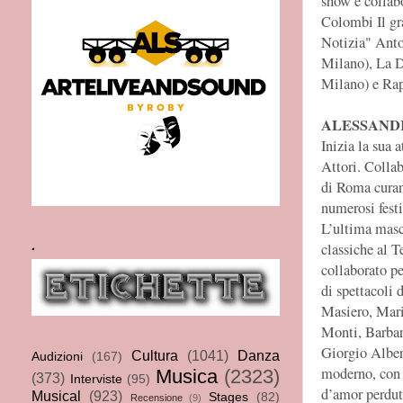
show e collabo
Colombi Il gra
Notizia" Anto
Milano), La 
Milano) e Rap
ALESSAND
Inizia la sua 
Attori. Collab
di Roma curand
numerosi festi
L’ultima masc
.
classiche al T
collaborato pe
di spettacoli 
Masiero, Mar
Monti, Barbar
Giorgio Albert
Cultura
(1041)
Danza
Audizioni
(167)
moderno, con d
Musica
(2323)
(373)
Interviste
(95)
d’amor perdut
Musical
(923)
Stages
(82)
Recensione
(9)