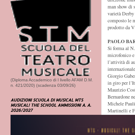
man show di 
varietà Derby
composto le m
prodotto da V
PAOLO BA
Si forma al N
microfonico e 
l’attività di 
internazionale
Giorgio Gaber 
(Diploma Accademico di I livello AFAM D.M.
in giro per l’
n. 421/2020) (scadenza 03/09/26)
Maurizio Cost
Bernardone ne
AUDIZIONI SCUOLA DI MUSICAL MTS
Michele Pauli
MUSICAL! THE SCHOOL AMMISSIONI A. A.
Martinelli e F
2026/2027
diffusione di 
sodalizio nas
debutta a Ven