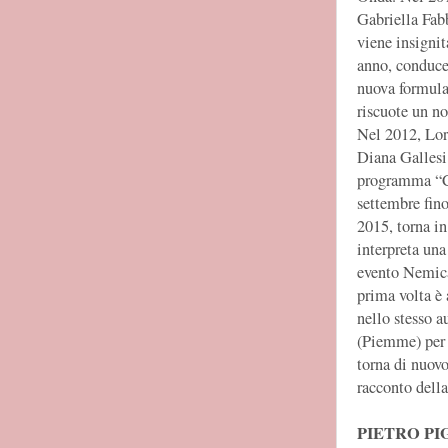
Gabriella Fabb
viene insigni
anno, conduce
nuova formula.
riscuote un no
Nel 2012, Lor
Diana Gallesi
programma “Cit
settembre fino
2015, torna in
interpreta una
evento Nemica
prima volta è a
nello stesso 
(Piemme) per s
torna di nuovo
racconto della
PIETRO PI