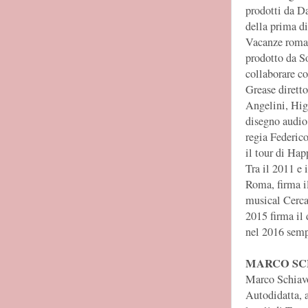
prodotti da D
della prima di
Vacanze roman
prodotto da S
collaborare co
Grease diretto
Angelini, Hig
disegno audio
regia Federic
il tour di Ha
Tra il 2011 e 
Roma, firma i
musical Cerca
2015 firma il 
nel 2016 semp
MARCO SC
Marco Schiavo
Autodidatta, a