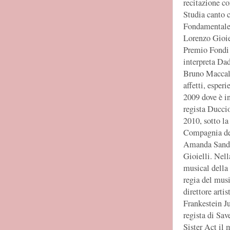
recitazione c
Studia canto 
Fondamentale 
Lorenzo Gioiel
Premio Fondi 
interpreta Dad
Bruno Maccalli
affetti, esper
2009 dove è i
regista Ducci
2010, sotto la
Compagnia del
Amanda Sandre
Gioielli. Nel
musical della
regia del musi
direttore arti
Frankestein Ju
regista di Sa
Sister Act il