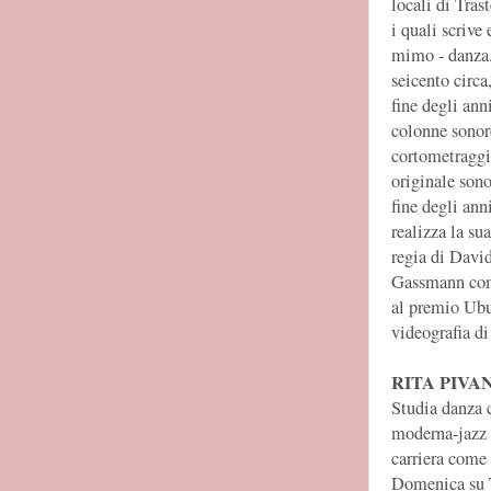
locali di Tra
i quali scrive
mimo - danza. 
seicento circa
fine degli ann
colonne sonor
cortometraggi
originale sono
fine degli ann
realizza la su
regia di Davi
Gassmann come
al premio Ubu
videografia di
RITA PIVA
Studia danza 
moderna-jazz 
carriera come
Domenica su T