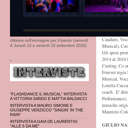
Christmas Sho
coach. Dal 20
e vocal coach
Casting, voca
arrangiatore, 
Cauduro, Voc
clikkare sull'immagine per il bando (venerdì
Musical), Cas
4, lunedì 14 e venerdì 25 settembre 2026)
Gli sposi pro
2014 al 2016 
.
Casting, Co a
Forever regia
Musical, Voca
Lorella Cucca
coach . E' di
"FLASHDANCE IL MUSICAL" INTERVISTA
Performance).
A VITTORIA SARDO E MATTIA BALDACCI
musiche origin
INTERVISTA A MAURO SIMONE E
GIUSEPPE VERZICCO "SINGIN' IN THE
Maurizio Co
RAIN"
INTERVISTA A GAIA DE LAURENTIIS
GIULIO NA
"ALLE 5 DA ME"