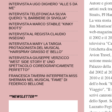
Autore e giorn
INTERVISTA A UGO DIGHERO "ALLE 5 DA
artisti rock t
ME"
Straits, PJ Ha
INTERVISTA TELEFONICA A SILVIA
QUERCI "IL BARBIERE DI SIVIGLIA"
La vera storia
INTERVISTA A MARCO STABILE "KINKY
Jim Morrison"
BOOTS"
web-magazine 
INTERVISTA AL REGISTA CLAUDIO
il 2002 e il 2
INSEGNO
televisiva "C
INTERVISTA A MARY LA TARGIA
PROTAGONISTA DEL MUSICAL
l'etichetta di
"HAIRSPRAY GRASSO E' BELLO"
Avion Travel,
INTERVISTA A GIUSEPPE VERZICCO
sezione musica
"WEST SIDE STORY E' UNO
Palazzo della
SPETTACOLO COREOGRAFICAMENTE
PERFETTO!"
dal 2002 al 2
FRANCESCA TAVERNI INTERPRETA MISS
2010 e il 201
SHERMAN NEL MUSICAL "FAME" DI
dell'e-book "
FEDERICO BELLONE
Viaggio", "Il
scrivi canzoni
**NEWSLETTER**
dello Sport. S
Luzzatto Fegi