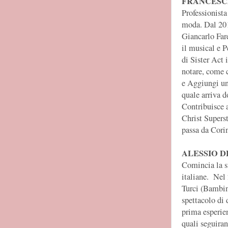
FRANCESC
Professionista
moda. Dal 201
Giancarlo Fare
il musical e P
di Sister Act 
notare, come 
e Aggiungi un 
quale arriva d
Contribuisce 
Christ Supers
passa da Corin
ALESSIO D
Comincia la su
italiane. Nel 
Turci (Bambini
spettacolo di
prima esperien
quali seguiran