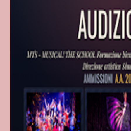
nel musical W
prodotto da Cl
Colombi che l
Pirates con Lu
comprende le 
che va in sce
2011 con tour
Commedia: Dan
nella Band de
Fegiz Io Odio
ALEX PRO
Intraprende, p
strumenti a p
la chitarra, c
e dopo aver de
compositore e 
distingue per
Isidoro con A
musiche, arra