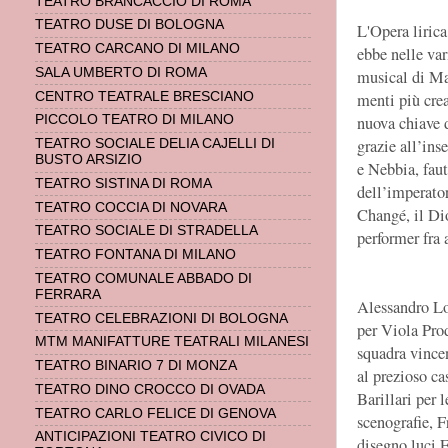
TEATRO BRANCACCIO DI ROMA
TEATRO DUSE DI BOLOGNA
L'Opera liric
TEATRO CARCANO DI MILANO
ebbe nelle var
SALA UMBERTO DI ROMA
musical di Ma
menti più cre
CENTRO TEATRALE BRESCIANO
nuova chiave d
PICCOLO TEATRO DI MILANO
grazie all’ins
TEATRO SOCIALE DELIA CAJELLI DI
BUSTO ARSIZIO
e Nebbia, faut
TEATRO SISTINA DI ROMA
dell’imperato
TEATRO COCCIA DI NOVARA
Changé, il Dio
TEATRO SOCIALE DI STRADELLA
performer fra a
TEATRO FONTANA DI MILANO
TEATRO COMUNALE ABBADO DI
FERRARA
Alessandro Lo
TEATRO CELEBRAZIONI DI BOLOGNA
per Viola Pro
MTM MANIFATTURE TEATRALI MILANESI
squadra vince
TEATRO BINARIO 7 DI MONZA
al prezioso c
TEATRO DINO CROCCO DI OVADA
Barillari per 
TEATRO CARLO FELICE DI GENOVA
scenografie, 
ANTICIPAZIONI TEATRO CIVICO DI
disegno luci 