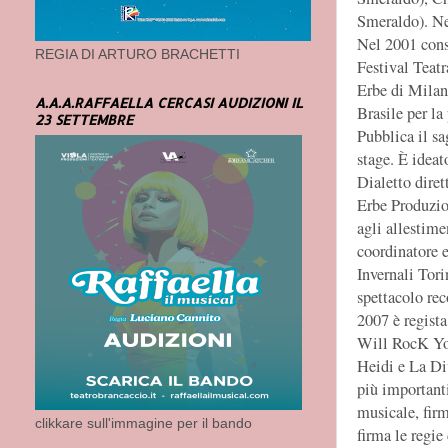
Smeraldo). Nel
Nel 2001 cons
REGIA DI ARTURO BRACHETTI
Festival Teatr
Erbe di Milan
A.A.A.RAFFAELLA CERCASI AUDIZIONI IL
Brasile per l
23 SETTEMBRE
Pubblica il sa
stage. È ideat
Dialetto diret
Erbe Produzio
agli allestime
coordinatore e
Invernali Tori
spettacolo rec
2007 è regista
Will RocK You
Heidi e La Di
più importanti
musicale, firm
clikkare sull'immagine per il bando
firma le regi