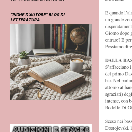
E quando l’al
"RIGHE D'AUTORE" BLOG DI
un grande zoo
LETTERATURA
disperatamente
Giorno dopo g
entrare? E per 
Possiamo dire 
DALLA RA
S’affacciano l
del primo Dav
bar. Nel parla
attorno al ban
sgraziati) deg
intense, con b
Rodolfo Di G
Sceso nei bass
Dostojevski, l