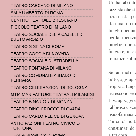
Un bar abitat
TEATRO CARCANO DI MILANO
razzista che s
SALA UMBERTO DI ROMA
ucraina dal pa
CENTRO TEATRALE BRESCIANO
italiana; un 
PICCOLO TEATRO DI MILANO
funebri per an
TEATRO SOCIALE DELIA CAJELLI DI
per la liberaz
BUSTO ARSIZIO
moglie; uno zo
TEATRO SISTINA DI ROMA
funerale; uno 
TEATRO COCCIA DI NOVARA
romanzo sulla
TEATRO SOCIALE DI STRADELLA
TEATRO FONTANA DI MILANO
Sei animali no
TEATRO COMUNALE ABBADO DI
tutto, aggrapp
FERRARA
troppo a lungo
TEATRO CELEBRAZIONI DI BOLOGNA
ricrescono sen
MTM MANIFATTURE TEATRALI MILANESI
E se appoggiat
TEATRO BINARIO 7 DI MONZA
rabbioso e ven
TEATRO DINO CROCCO DI OVADA
psicofarmaci e
TEATRO CARLO FELICE DI GENOVA
“oriente” port
ANTICIPAZIONI TEATRO CIVICO DI
consumati del
TORTONA
altra cosa.
TEATROBASILICA DI ROMA