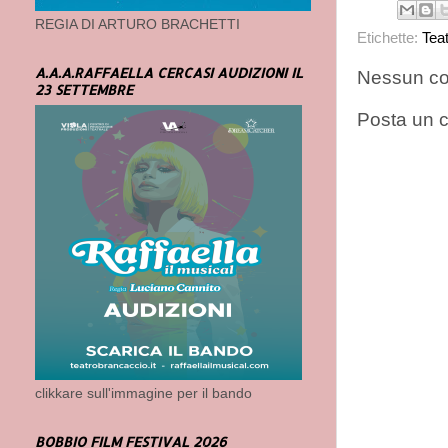
REGIA DI ARTURO BRACHETTI
Etichette:
Tea
A.A.A.RAFFAELLA CERCASI AUDIZIONI IL
Nessun c
23 SETTEMBRE
Posta un
clikkare sull'immagine per il bando
BOBBIO FILM FESTIVAL 2026