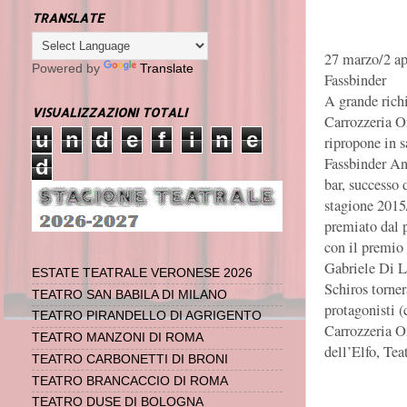
TRANSLATE
27 marzo/2 apr
Powered by
Translate
Fassbinder
A grande rich
VISUALIZZAZIONI TOTALI
Carrozzeria O
u
n
d
e
f
i
n
e
ripropone in s
Fassbinder An
d
bar, successo 
stagione 2015
premiato dal 
con il premio 
Gabriele Di L
ESTATE TEATRALE VERONESE 2026
Schiros torne
TEATRO SAN BABILA DI MILANO
protagonisti (
TEATRO PIRANDELLO DI AGRIGENTO
Carrozzeria O
TEATRO MANZONI DI ROMA
dell’Elfo, Te
TEATRO CARBONETTI DI BRONI
TEATRO BRANCACCIO DI ROMA
TEATRO DUSE DI BOLOGNA