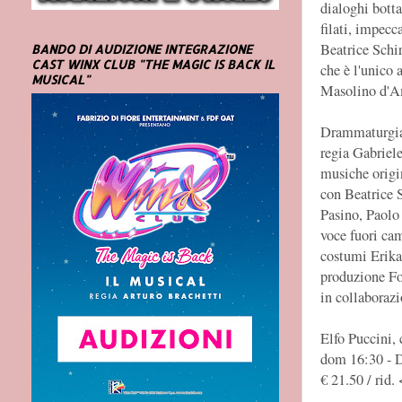
dialoghi bott
filati, impecc
Beatrice Schi
BANDO DI AUDIZIONE INTEGRAZIONE
CAST WINX CLUB "THE MAGIC IS BACK IL
che è l'unico 
MUSICAL"
Masolino d'A
Drammaturgia
regia Gabriel
musiche origi
con Beatrice 
Pasino, Paolo
voce fuori ca
costumi Erika
produzione Fo
in collaboraz
Elfo Puccini, 
dom 16:30 - Du
€ 21.50 / rid