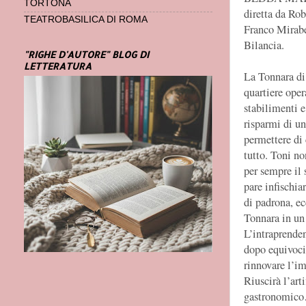
TORTONA
diretta da Ro
TEATROBASILICA DI ROMA
Franco Mirabe
Bilancia.
"RIGHE D'AUTORE" BLOG DI
LETTERATURA
La Tonnara di 
quartiere oper
stabilimenti e
risparmi di un
permettere di 
tutto. Toni no
per sempre il 
pare infischi
di padrona, ec
Tonnara in un 
L’intraprenden
dopo equivoci
rinnovare l’i
Riuscirà l’arti
gastronomico…