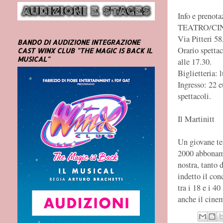
Info e prenota
TEATRO/CI
Via Pitteri 58
BANDO DI AUDIZIONE INTEGRAZIONE
Orario spettac
CAST WINX CLUB "THE MAGIC IS BACK IL
MUSICAL"
alle 17.30.
Biglietteria: 
Ingresso: 22 e
spettacoli.
Il Martinitt
Un giovane tea
2000 abbonamen
nostra, tanto 
indetto il co
tra i 18 e i 4
anche il cine