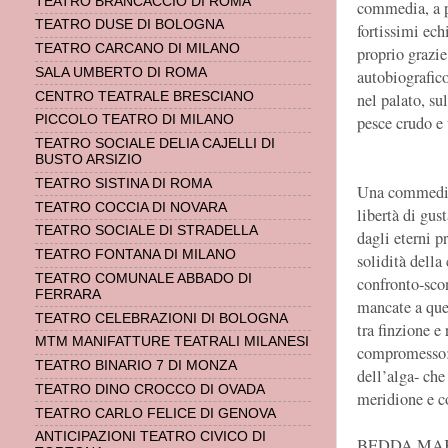
TEATRO BRANCACCIO DI ROMA
commedia, a p
TEATRO DUSE DI BOLOGNA
fortissimi ech
TEATRO CARCANO DI MILANO
proprio grazie
SALA UMBERTO DI ROMA
autobiografico
nel palato, su
CENTRO TEATRALE BRESCIANO
pesce crudo e 
PICCOLO TEATRO DI MILANO
TEATRO SOCIALE DELIA CAJELLI DI
BUSTO ARSIZIO
TEATRO SISTINA DI ROMA
Una commedia 
TEATRO COCCIA DI NOVARA
libertà di gus
TEATRO SOCIALE DI STRADELLA
dagli eterni p
TEATRO FONTANA DI MILANO
solidità della
TEATRO COMUNALE ABBADO DI
confronto-scon
FERRARA
mancate a quel
TEATRO CELEBRAZIONI DI BOLOGNA
tra finzione e
MTM MANIFATTURE TEATRALI MILANESI
compromesso: 
TEATRO BINARIO 7 DI MONZA
dell’alga- che 
TEATRO DINO CROCCO DI OVADA
meridione e c
TEATRO CARLO FELICE DI GENOVA
ANTICIPAZIONI TEATRO CIVICO DI
BEDDA MAKI è