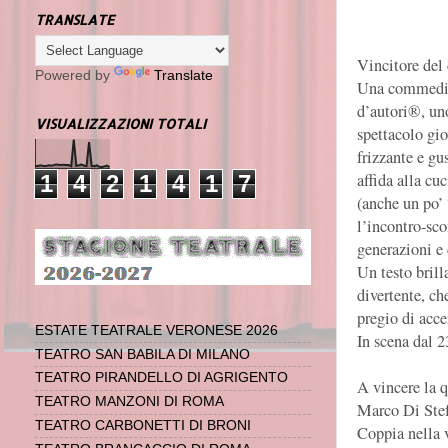
TRANSLATE
Vincitore del
Powered by
Translate
Una commedia
d’autori®, un
VISUALIZZAZIONI TOTALI
spettacolo gi
frizzante e gu
affida alla cu
1
4
2
1
4
1
7
(anche un po’ 
l’incontro-sco
generazioni e 
Un testo brill
divertente, che
pregio di acce
ESTATE TEATRALE VERONESE 2026
In scena dal 2
TEATRO SAN BABILA DI MILANO
TEATRO PIRANDELLO DI AGRIGENTO
A vincere la 
TEATRO MANZONI DI ROMA
Marco Di Stefa
TEATRO CARBONETTI DI BRONI
Coppia nella 