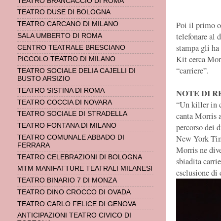
TEATRO BRANCACCIO DI ROMA
TEATRO DUSE DI BOLOGNA
Poi il primo 
TEATRO CARCANO DI MILANO
telefonare al 
SALA UMBERTO DI ROMA
stampa gli ha
CENTRO TEATRALE BRESCIANO
Kit cerca Morr
PICCOLO TEATRO DI MILANO
“carriere”.
TEATRO SOCIALE DELIA CAJELLI DI
BUSTO ARSIZIO
TEATRO SISTINA DI ROMA
NOTE DI R
TEATRO COCCIA DI NOVARA
“Un killer in 
TEATRO SOCIALE DI STRADELLA
canta Morris 
percorso dei d
TEATRO FONTANA DI MILANO
New York Time
TEATRO COMUNALE ABBADO DI
FERRARA
Morris ne dive
TEATRO CELEBRAZIONI DI BOLOGNA
sbiadita carri
MTM MANIFATTURE TEATRALI MILANESI
esclusione di 
TEATRO BINARIO 7 DI MONZA
TEATRO DINO CROCCO DI OVADA
TEATRO CARLO FELICE DI GENOVA
ANTICIPAZIONI TEATRO CIVICO DI