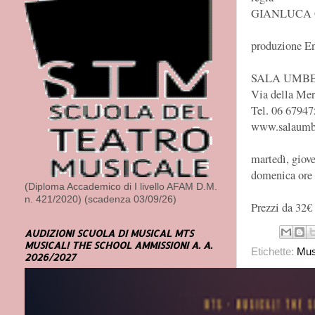
GIANLUCA 
produzione En
SALA UMB
Via della Me
Tel. 06 67947
www.salaumb
martedì, giove
domenica ore
(Diploma Accademico di I livello AFAM D.M.
n. 421/2020) (scadenza 03/09/26)
Prezzi da 32€
AUDIZIONI SCUOLA DI MUSICAL MTS
MUSICAL! THE SCHOOL AMMISSIONI A. A.
Etichette:
Mus
2026/2027
Nessun c
Posta un