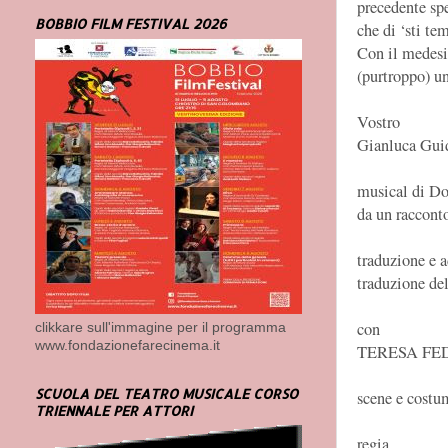
precedente spe
BOBBIO FILM FESTIVAL 2026
che di ‘sti te
Con il medesi
(purtroppo) un
Vostro
Gianluca Gui
musical di Do
da un raccon
traduzione e 
traduzione del
con
clikkare sull'immagine per il programma
www.fondazionefarecinema.it
TERESA FED
SCUOLA DEL TEATRO MUSICALE CORSO
scene e co
TRIENNALE PER ATTORI
regia