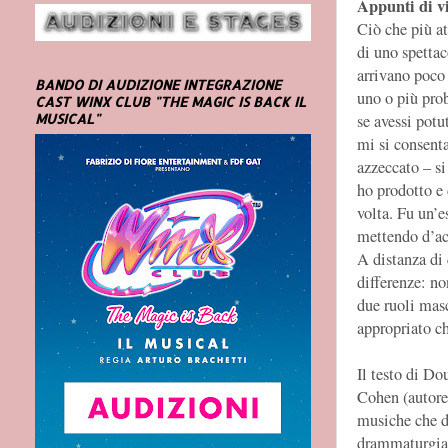
Appunti di v
Ciò che più at
di uno spetta
arrivano poco 
BANDO DI AUDIZIONE INTEGRAZIONE
uno o più prob
CAST WINX CLUB "THE MAGIC IS BACK IL
se avessi potu
MUSICAL"
mi si consent
azzeccato – si
ho prodotto e 
volta. Fu un’e
mettendo d’ac
A distanza di 
differenze: no
due ruoli mas
appropriato c
Il testo di Do
Cohen (autore 
musiche che d
drammaturgia