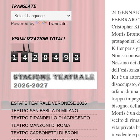
TRANSLATE
24 GENNAIO
FEBBRAIO 2
Powered by
Translate
Cristopher Kit
Morris Bromo
VISUALIZZAZIONI TOTALI
protagonisti d
Killer per sig
Non si conosc
1
4
2
0
4
9
3
Nessuno dei d
dell’esistenza 
Kit è un attor
disoccupato, 
orfano di una 
troppo impegna
ESTATE TEATRALE VERONESE 2026
bisogno, della
TEATRO SAN BABILA DI MILANO
Morris è un d
TEATRO PIRANDELLO DI AGRIGENTO
scelto di rima
TEATRO MANZONI DI ROMA
vita privata b
TEATRO CARBONETTI DI BRONI
invadente e po