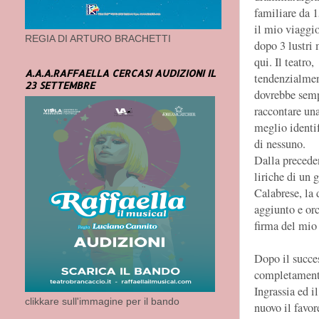
familiare da 1
il mio viaggio
REGIA DI ARTURO BRACHETTI
dopo 3 lustri 
qui. Il teatro,
A.A.A.RAFFAELLA CERCASI AUDIZIONI IL
tendenzialmen
23 SETTEMBRE
dovrebbe sem
raccontare una
meglio identi
di nessuno.
Dalla preceden
liriche di un 
Calabrese, la
aggiunto e orc
firma del mio
Dopo il succes
completamente
Ingrassia ed i
clikkare sull'immagine per il bando
nuovo il favor