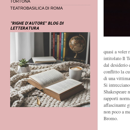
TORTONA
TEATROBASILICA DI ROMA
"RIGHE D'AUTORE" BLOG DI
LETTERATURA
quasi a voler 
intitolato Il T
dal desiderio 
conflitto la c
di una vittima
Si intrecciano
Shakespeare ne
rapporti norma
affascinante 
non poco a me
Bromo.