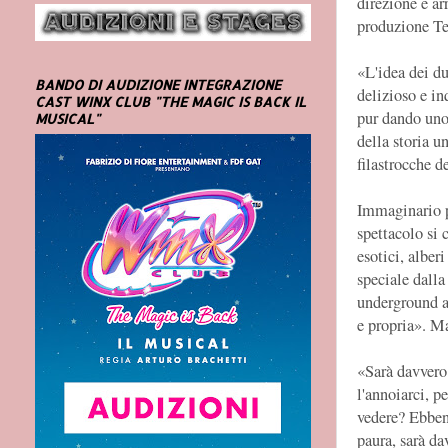
direzione e a
produzione Te
«L'idea dei du
BANDO DI AUDIZIONE INTEGRAZIONE
delizioso e in
CAST WINX CLUB "THE MAGIC IS BACK IL
pur dando uno 
MUSICAL"
della storia u
filastrocche de
Immaginario p
spettacolo si 
esotici, alberi
speciale dalla
underground ap
e propria». M
«Sarà davvero
l'annoiarci, 
vedere? Ebbene
paura, sarà da