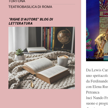
TORTONA
TEATROBASILICA DI ROMA
"RIGHE D'AUTORE" BLOG DI
LETTERATURA
Da Lewis Car
uno spettacolo 
da Ferdinando
con Elena Ru
Petranca
luci Nando Fr
suono e prog