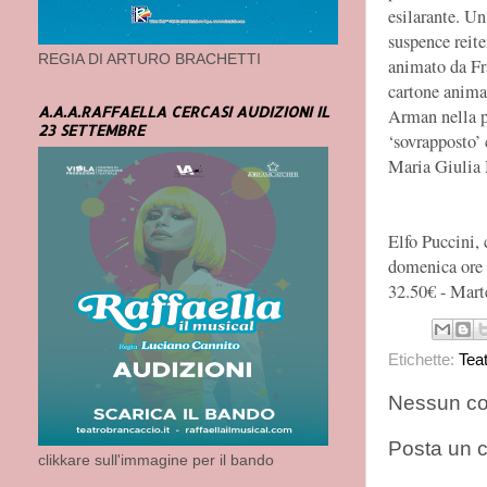
esilarante. Un
suspence reit
REGIA DI ARTURO BRACHETTI
animato da Fra
cartone animat
A.A.A.RAFFAELLA CERCASI AUDIZIONI IL
Arman nella p
23 SETTEMBRE
‘sovrapposto’ 
Maria Giulia 
Elfo Puccini,
domenica ore 
32.50€ - Mart
Etichette:
Tea
Nessun c
Posta un
clikkare sull'immagine per il bando