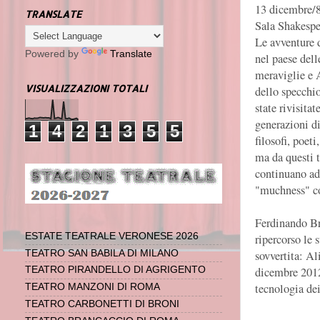
13 dicembre/8
TRANSLATE
Sala Shakespe
Le avventure 
Powered by
Translate
nel paese dell
meraviglie e A
VISUALIZZAZIONI TOTALI
dello specchi
state rivisitat
generazioni di 
1
4
2
1
3
5
5
filosofi, poeti,
ma da questi t
continuano ad
"muchness" co
Ferdinando Br
ESTATE TEATRALE VERONESE 2026
ripercorso le s
sovvertita: Al
TEATRO SAN BABILA DI MILANO
dicembre 2012,
TEATRO PIRANDELLO DI AGRIGENTO
tecnologia dei
TEATRO MANZONI DI ROMA
TEATRO CARBONETTI DI BRONI