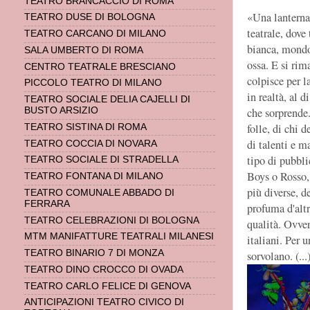
TEATRO BRANCACCIO DI ROMA
«Una lanterna 
TEATRO DUSE DI BOLOGNA
teatrale, dove
TEATRO CARCANO DI MILANO
bianca, mondo 
SALA UMBERTO DI ROMA
ossa. E si ri
CENTRO TEATRALE BRESCIANO
colpisce per l
PICCOLO TEATRO DI MILANO
in realtà, al d
TEATRO SOCIALE DELIA CAJELLI DI
che sorprende
BUSTO ARSIZIO
folle, di chi 
TEATRO SISTINA DI ROMA
di talenti e m
TEATRO COCCIA DI NOVARA
tipo di pubbli
TEATRO SOCIALE DI STRADELLA
Boys o Rosso, 
TEATRO FONTANA DI MILANO
più diverse, d
TEATRO COMUNALE ABBADO DI
FERRARA
profuma d'altr
TEATRO CELEBRAZIONI DI BOLOGNA
qualità. Ovver
MTM MANIFATTURE TEATRALI MILANESI
italiani. Per 
TEATRO BINARIO 7 DI MONZA
sorvolano. (...
TEATRO DINO CROCCO DI OVADA
TEATRO CARLO FELICE DI GENOVA
ANTICIPAZIONI TEATRO CIVICO DI