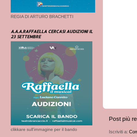
REGIA DI ARTURO BRACHETTI
A.A.A.RAFFAELLA CERCASI AUDIZIONI IL
23 SETTEMBRE
Post più r
clikkare sull'immagine per il bando
Iscriviti a:
Com