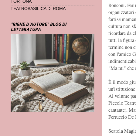
TORTONA
Ronconi. Fari
TEATROBASILICA DI ROMA
organizzatori 
fortissimament
"RIGHE D'AUTORE" BLOG DI
cultura non s
LETTERATURA
ricordare da c
tutti la figur
termine non er
con l'amico Gi
indimenticabil
"Ma mi" che s
È il modo giu
un'istituzione 
Al volume par
Piccolo Teatro
cantante), Ma
Ferruccio De B
Scatola Magic