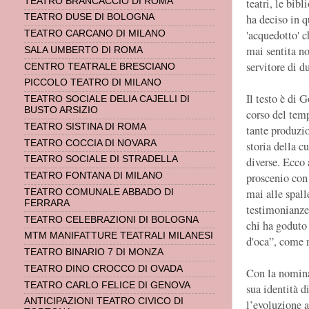
teatri, le bib
TEATRO BRANCACCIO DI ROMA
ha deciso in q
TEATRO DUSE DI BOLOGNA
'acquedotto' c
TEATRO CARCANO DI MILANO
mai sentita no
SALA UMBERTO DI ROMA
servitore di d
CENTRO TEATRALE BRESCIANO
PICCOLO TEATRO DI MILANO
Il testo è di 
TEATRO SOCIALE DELIA CAJELLI DI
BUSTO ARSIZIO
corso del temp
TEATRO SISTINA DI ROMA
tante produzi
TEATRO COCCIA DI NOVARA
storia della c
TEATRO SOCIALE DI STRADELLA
diverse. Ecco
proscenio con 
TEATRO FONTANA DI MILANO
mai alle spall
TEATRO COMUNALE ABBADO DI
FERRARA
testimonianze 
TEATRO CELEBRAZIONI DI BOLOGNA
chi ha goduto 
MTM MANIFATTURE TEATRALI MILANESI
d'oca”, come 
TEATRO BINARIO 7 DI MONZA
TEATRO DINO CROCCO DI OVADA
Con la nomina 
TEATRO CARLO FELICE DI GENOVA
sua identità d
ANTICIPAZIONI TEATRO CIVICO DI
l’evoluzione a