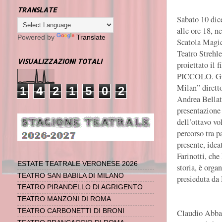
TRANSLATE
Sabato 10 dic
alle ore 18, ne
Powered by
Translate
Scatola Magic
Teatro Strehle
VISUALIZZAZIONI TOTALI
proiettato il 
PICCOLO. Gi
Milan” dirett
1
4
2
1
5
0
2
Andrea Bellat
presentazione
dell’ottavo v
percorso tra p
presente, idea
Farinotti, che
ESTATE TEATRALE VERONESE 2026
storia, è orga
TEATRO SAN BABILA DI MILANO
presieduta d
TEATRO PIRANDELLO DI AGRIGENTO
TEATRO MANZONI DI ROMA
TEATRO CARBONETTI DI BRONI
Claudio Abbad