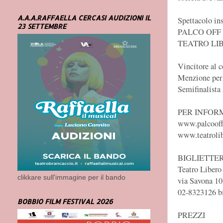
A.A.A.RAFFAELLA CERCASI AUDIZIONI IL
Spettacolo ins
23 SETTEMBRE
PALCO OFF
TEATRO LI
Vincitore al 
Menzione per 
Semifinalista
PER INFOR
www.palcooff
www.teatrolib
BIGLIETTE
Teatro Libero
clikkare sull'immagine per il bando
via Savona 10
02-8323126 bi
BOBBIO FILM FESTIVAL 2026
PREZZI