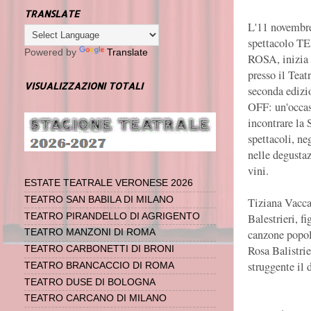
TRANSLATE
L'11 novembre
spettacolo 
Powered by
Translate
ROSA, inizia 
presso il Teat
VISUALIZZAZIONI TOTALI
seconda ediz
OFF: un'occas
incontrare la 
spettacoli, ne
nelle degustaz
vini.
ESTATE TEATRALE VERONESE 2026
TEATRO SAN BABILA DI MILANO
Tiziana Vaccar
Balestrieri, f
TEATRO PIRANDELLO DI AGRIGENTO
canzone popola
TEATRO MANZONI DI ROMA
Rosa Balistrie
TEATRO CARBONETTI DI BRONI
struggente il d
TEATRO BRANCACCIO DI ROMA
TEATRO DUSE DI BOLOGNA
TEATRO CARCANO DI MILANO