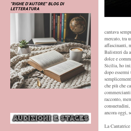
"RIGHE D'AUTORE" BLOG DI
LETTERATURA
cantava sempr
mercato, tra u
affascinanti, 
Balistreri da 
dolce e commo
Sicilia, ho in
dopo essermi t
semplicemente 
che più che c
commercianti 
racconto, memo
consuetudini, 
ancora oggi, s
La Cantatrice 