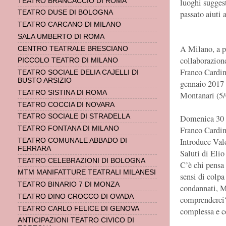
luoghi suggest
TEATRO BRANCACCIO DI ROMA
passato aiuti 
TEATRO DUSE DI BOLOGNA
TEATRO CARCANO DI MILANO
SALA UMBERTO DI ROMA
A Milano, a pa
CENTRO TEATRALE BRESCIANO
collaborazione
PICCOLO TEATRO DI MILANO
Franco Cardin
TEATRO SOCIALE DELIA CAJELLI DI
BUSTO ARSIZIO
gennaio 2017 
TEATRO SISTINA DI ROMA
Montanari (5/
TEATRO COCCIA DI NOVARA
TEATRO SOCIALE DI STRADELLA
Domenica 30 o
Franco Cardin
TEATRO FONTANA DI MILANO
Introduce Val
TEATRO COMUNALE ABBADO DI
FERRARA
Saluti di Eli
TEATRO CELEBRAZIONI DI BOLOGNA
C’è chi pensa 
MTM MANIFATTURE TEATRALI MILANESI
sensi di colp
TEATRO BINARIO 7 DI MONZA
condannati, M
TEATRO DINO CROCCO DI OVADA
comprenderci?
TEATRO CARLO FELICE DI GENOVA
complessa e co
ANTICIPAZIONI TEATRO CIVICO DI