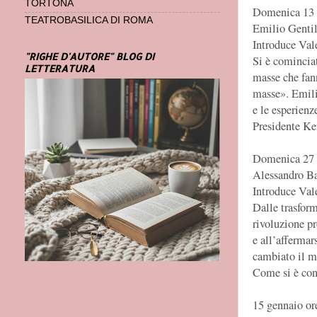
TORTONA
Domenica 13 
TEATROBASILICA DI ROMA
Emilio Gentile
Introduce Val
"RIGHE D'AUTORE" BLOG DI
Si è cominciat
LETTERATURA
masse che fann
masse». Emili
e le esperien
Presidente Ke
Domenica 27 
Alessandro Ba
Introduce Val
Dalle trasform
rivoluzione pr
e all’affermar
cambiato il m
Come si è con
15 gennaio or