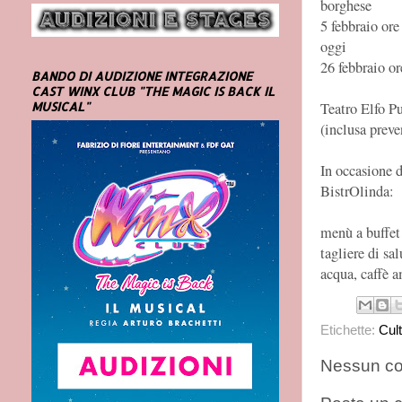
borghese
5 febbraio ore
oggi
26 febbraio o
BANDO DI AUDIZIONE INTEGRAZIONE
CAST WINX CLUB "THE MAGIC IS BACK IL
Teatro Elfo P
MUSICAL"
(inclusa preve
In occasione 
BistrOlinda:
menù a buffet 
tagliere di sa
acqua, caffè a
Etichette:
Cul
Nessun c