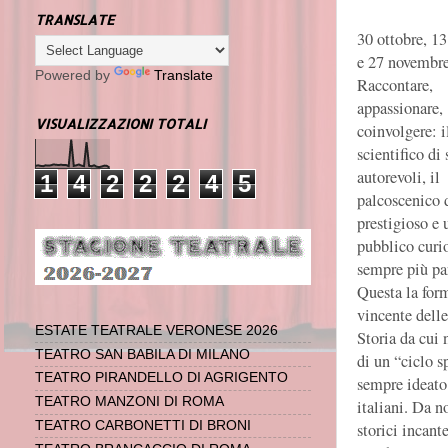
TRANSLATE
30 ottobre, 1
e 27 novembre
Powered by
Translate
Raccontare,
appassionare,
VISUALIZZAZIONI TOTALI
coinvolgere: i
scientifico di 
autorevoli, il
1
4
2
2
2
4
5
palcoscenico d
prestigioso e 
pubblico curi
sempre più pa
Questa la for
vincente delle
ESTATE TEATRALE VERONESE 2026
Storia da cui 
TEATRO SAN BABILA DI MILANO
di un “ciclo s
TEATRO PIRANDELLO DI AGRIGENTO
sempre ideato 
TEATRO MANZONI DI ROMA
italiani. Da n
TEATRO CARBONETTI DI BRONI
storici incant