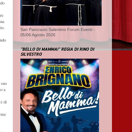
ndo
re
una
to.
San Pancrazio Salentino Forum Eventi -
05/06 Agosto 2026
ando
"BELLO DI MAMMA!" REGIA DI RINO DI
SILVESTRO
 suo
to a
i di
arme