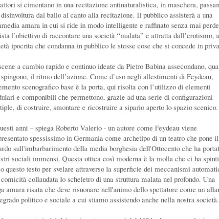
 attori si cimentano in una recitazione antinaturalistica, in maschera, passa
disinvoltura dal ballo al canto alla recitazione. Il pubblico assisterà a una
media amara in cui si ride in modo intelligente e raffinato senza mai perde
ista l’obiettivo di raccontare una società “malata” e attratta dall’erotismo, 
ietà ipocrita che condanna in pubblico le stesse cose che si concede in priva
scene a cambio rapido e continuo ideate da Pietro Babina assecondano, qu
 spingono, il ritmo dell’azione. Come d’uso negli allestimenti di Feydeau,
emento scenografico base è la porta, qui risolta con l’utilizzo di elementi
ulari e componibili che permettono, grazie ad una serie di configurazioni
iple, di costruire, smontare e ricostruire a sipario aperto lo spazio scenico.
questi anni – spiega Roberto Valerio - un autore come Feydeau viene
presentato spessissimo in Germania come archetipo di un teatro che pone il
ardo sull'imbarbarimento della media borghesia dell'Ottocento che ha porta
astri sociali immensi. Questa ottica così moderna è la molla che ci ha spinti
so questo testo per svelare attraverso la superficie dei meccanismi automatic
 comicità collaudata lo scheletro di una struttura malata nel profondo. Una
ga amara risata che deve risuonare nell'animo dello spettatore come un all
degrado politico e sociale a cui stiamo assistendo anche nella nostra società.