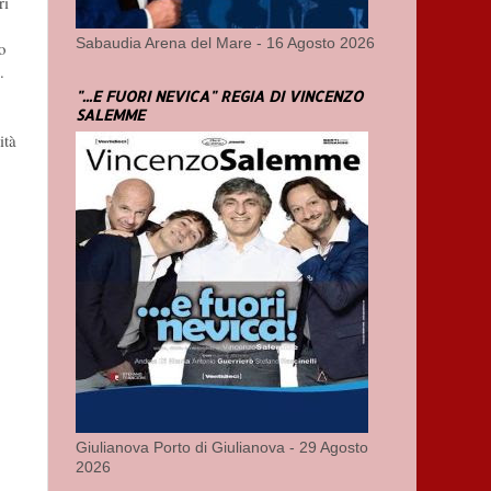
ri
.
Sabaudia Arena del Mare - 16 Agosto 2026
o
.
"...E FUORI NEVICA" REGIA DI VINCENZO
SALEMME
ità
Giulianova Porto di Giulianova - 29 Agosto
2026