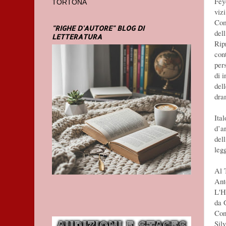
Fey
TORTONA
viz
Come
"RIGHE D'AUTORE" BLOG DI
del
LETTERATURA
Rip
con
per
di 
del
dra
Ita
d’a
del
leg
Al 
Ant
L'
da 
Con
Sil