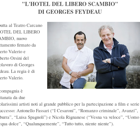
"L'HOTEL DEL LIBERO SCAMBIO"
DI GEORGES FEYDEAU
utta al Teatro Carcano
HOTEL DEL LIBERO
AMBIO, nuovo
ttamento firmato da
erto Valerio e
erto Orsini del
olavoro di Georges
deau. La regia è di
erto Valerio.
compagnia è
itanata da due
larissimi artisti noti al grande pubblico per la partecipazione a film e serie
successo: Antonello Fassari (“I Cesaroni”, “Romanzo criminale”, Avanzi”,
burra”, “Luisa Spagnoli”) e Nicola Rignanese (“Vesna va veloce”, “Uomo
cqua dolce”, “Qualunquemente”, “Tutto tutto, niente niente”).