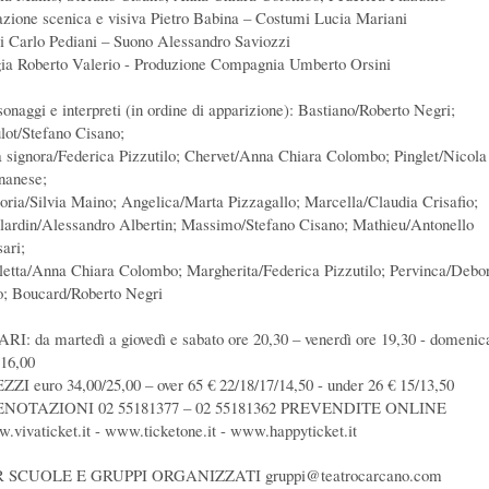
azione scenica e visiva Pietro Babina – Costumi Lucia Mariani
i Carlo Pediani – Suono Alessandro Saviozzi
ia Roberto Valerio - Produzione Compagnia Umberto Orsini
sonaggi e interpreti (in ordine di apparizione): Bastiano/Roberto Negri;
lot/Stefano Cisano;
 signora/Federica Pizzutilo; Chervet/Anna Chiara Colombo; Pinglet/Nicola
nanese;
toria/Silvia Maino; Angelica/Marta Pizzagallo; Marcella/Claudia Crisafio;
llardin/Alessandro Albertin; Massimo/Stefano Cisano; Mathieu/Antonello
ari;
letta/Anna Chiara Colombo; Margherita/Federica Pizzutilo; Pervinca/Debo
o; Boucard/Roberto Negri
RI: da martedì a giovedì e sabato ore 20,30 – venerdì ore 19,30 - domenic
 16,00
ZZI euro 34,00/25,00 – over 65 € 22/18/17/14,50 - under 26 € 15/13,50
ENOTAZIONI 02 55181377 – 02 55181362 PREVENDITE ONLINE
.vivaticket.it - www.ticketone.it - www.happyticket.it
 SCUOLE E GRUPPI ORGANIZZATI gruppi@teatrocarcano.com