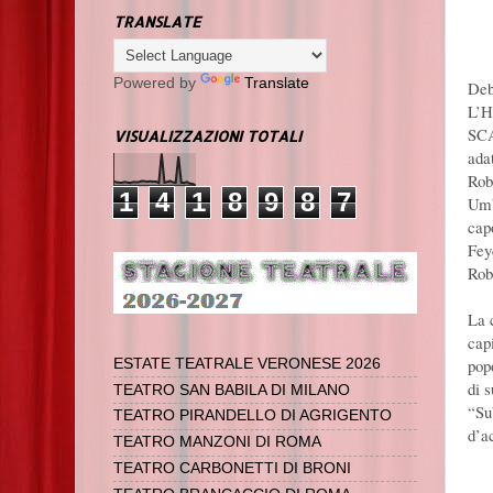
TRANSLATE
Powered by
Translate
Deb
L’
SC
VISUALIZZAZIONI TOTALI
ada
Rob
1
4
1
8
9
8
7
Umb
cap
Fey
Rob
La 
cap
popo
ESTATE TEATRALE VERONESE 2026
di 
TEATRO SAN BABILA DI MILANO
“Su
TEATRO PIRANDELLO DI AGRIGENTO
d’a
TEATRO MANZONI DI ROMA
TEATRO CARBONETTI DI BRONI