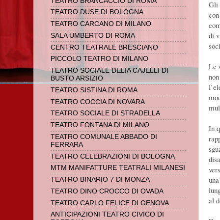
TEATRO BRANCACCIO DI ROMA
Gli
TEATRO DUSE DI BOLOGNA
con 
com
TEATRO CARCANO DI MILANO
di v
SALA UMBERTO DI ROMA
soc
CENTRO TEATRALE BRESCIANO
PICCOLO TEATRO DI MILANO
Le 
TEATRO SOCIALE DELIA CAJELLI DI
non
BUSTO ARSIZIO
l’el
TEATRO SISTINA DI ROMA
mod
TEATRO COCCIA DI NOVARA
mult
TEATRO SOCIALE DI STRADELLA
TEATRO FONTANA DI MILANO
In 
TEATRO COMUNALE ABBADO DI
rap
FERRARA
sgu
TEATRO CELEBRAZIONI DI BOLOGNA
dis
MTM MANIFATTURE TEATRALI MILANESI
ver
una
TEATRO BINARIO 7 DI MONZA
lun
TEATRO DINO CROCCO DI OVADA
al 
TEATRO CARLO FELICE DI GENOVA
ANTICIPAZIONI TEATRO CIVICO DI