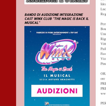
Ide
Luc
Reg
BANDO DI AUDIZIONE INTEGRAZIONE
CAST WINX CLUB "THE MAGIC IS BACK IL
MUSICAL"
Per
Bou
Una
Rig
Vit
Pai
Fass
Vio
Pin
ORA
ore
PRE
PR
www
PER