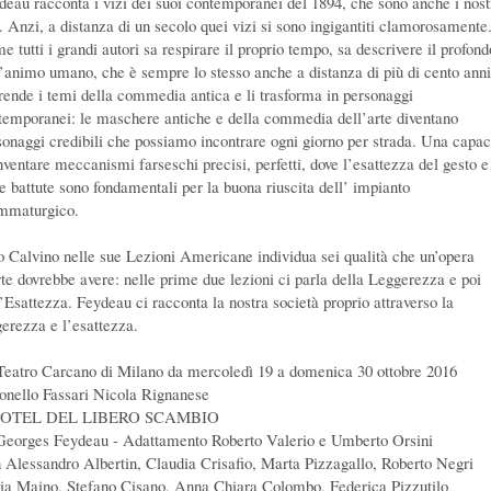
deau racconta i vizi dei suoi contemporanei del 1894, che sono anche i nost
i. Anzi, a distanza di un secolo quei vizi si sono ingigantiti clamorosamente
 tutti i grandi autori sa respirare il proprio tempo, sa descrivere il profond
l’animo umano, che è sempre lo stesso anche a distanza di più di cento anni
rende i temi della commedia antica e li trasforma in personaggi
temporanei: le maschere antiche e della commedia dell’arte diventano
sonaggi credibili che possiamo incontrare ogni giorno per strada. Una capac
inventare meccanismi farseschi precisi, perfetti, dove l’esattezza del gesto e
le battute sono fondamentali per la buona riuscita dell’ impianto
mmaturgico.
lo Calvino nelle sue Lezioni Americane individua sei qualità che un’opera
rte dovrebbe avere: nelle prime due lezioni ci parla della Leggerezza e poi
l’Esattezza. Feydeau ci racconta la nostra società proprio attraverso la
gerezza e l’esattezza.
Teatro Carcano di Milano da mercoledì 19 a domenica 30 ottobre 2016
onello Fassari Nicola Rignanese
HOTEL DEL LIBERO SCAMBIO
Georges Feydeau - Adattamento Roberto Valerio e Umberto Orsini
 Alessandro Albertin, Claudia Crisafio, Marta Pizzagallo, Roberto Negri
via Maino, Stefano Cisano, Anna Chiara Colombo, Federica Pizzutilo