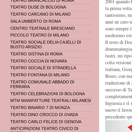
2001 quando ho
TEATRO BRANCACCIO DI ROMA
la prima volta
TEATRO DUSE DI BOLOGNA
tantissimo, me
TEATRO CARCANO DI MILANO
anni ne curo u
SALA UMBERTO DI ROMA
sono sempre il
CENTRO TEATRALE BRESCIANO
medesimo esi
PICCOLO TEATRO DI MILANO
Il testo di Do
TEATRO SOCIALE DELIA CAJELLI DI
BUSTO ARSIZIO
drammaturgia) 
TEATRO SISTINA DI ROMA
lustri, mi rip
TEATRO COCCIA DI NOVARA
colta versione
TEATRO SOCIALE DI STRADELLA
italiana, Gior
Biseo, con mat
TEATRO FONTANA DI MILANO
traduzione di
TEATRO COMUNALE ABBADO DI
FERRARA
successo di Ta
TEATRO CELEBRAZIONI DI BOLOGNA
completamente
MTM MANIFATTURE TEATRALI MILANESI
Ingrassia e il
TEATRO BINARIO 7 DI MONZA
nuovo il favor
TEATRO DINO CROCCO DI OVADA
precedente spe
TEATRO CARLO FELICE DI GENOVA
ANTICIPAZIONI TEATRO CIVICO DI