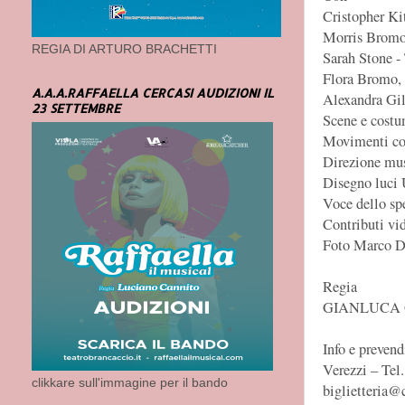
Cristopher Ki
Morris Bromo 
REGIA DI ARTURO BRACHETTI
Sarah Stone -
Flora Bromo, 
A.A.A.RAFFAELLA CERCASI AUDIZIONI IL
Alexandra Gil
23 SETTEMBRE
Scene e cost
Movimenti co
Direzione mus
Disegno luci 
Voce dello sp
Contributi vi
Foto Marco D
Regia
GIANLUCA 
Info e preven
Verezzi – Tel
clikkare sull'immagine per il bando
biglietteria@