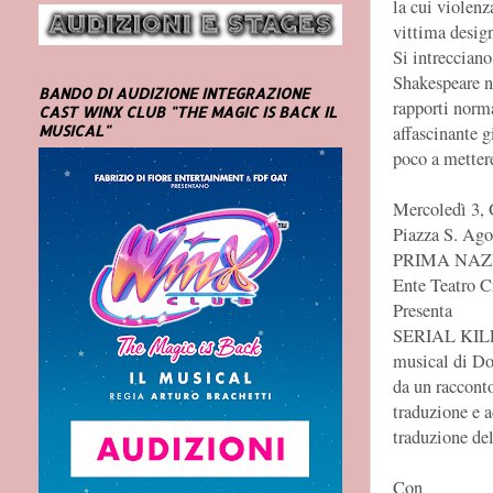
la cui violenz
vittima design
Si intrecciano
Shakespeare ne
BANDO DI AUDIZIONE INTEGRAZIONE
rapporti norma
CAST WINX CLUB "THE MAGIC IS BACK IL
affascinante 
MUSICAL"
poco a metter
Mercoledì 3, 
Piazza S. Ago
PRIMA NAZ
Ente Teatro C
Presenta
SERIAL KI
musical di Do
da un raccon
traduzione e 
traduzione del
Con