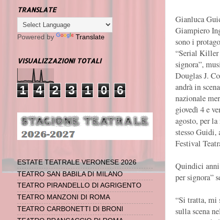
TRANSLATE
Gianluca Guid
Giampiero Ing
Powered by
Translate
sono i protago
“Serial Killer
VISUALIZZAZIONI TOTALI
signora”, musi
Douglas J. Co
andrà in scen
1
4
2
3
1
0
6
nazionale mer
giovedì 4 e ve
agosto, per la
stesso Guidi, 
Festival Teatr
ESTATE TEATRALE VERONESE 2026
Quindici anni 
TEATRO SAN BABILA DI MILANO
per signora” 
TEATRO PIRANDELLO DI AGRIGENTO
TEATRO MANZONI DI ROMA
“Si tratta, mi
TEATRO CARBONETTI DI BRONI
sulla scena ne